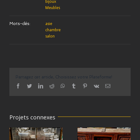
bijoux
Meubles
Mots-clés:
asie
chambre
salon
Partagez cet article, Choisissez votre Plateforme!
facebook
twitter
linkedin
reddit
whatsapp
tumblr
pinterest
vk
Email
Projets connexes