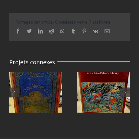
Partagez cet article, Choisissez votre Plateforme!
facebook
twitter
linkedin
reddit
whatsapp
tumblr
pinterest
vk
Email
Projets connexes