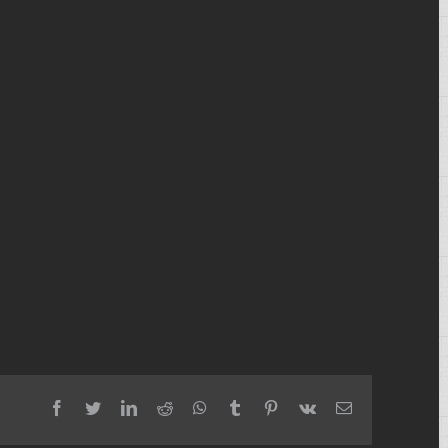
facebook
twitter
linkedin
reddit
whatsapp
tumblr
pinterest
vk
Email