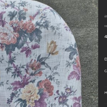
ét
r
D
C
M