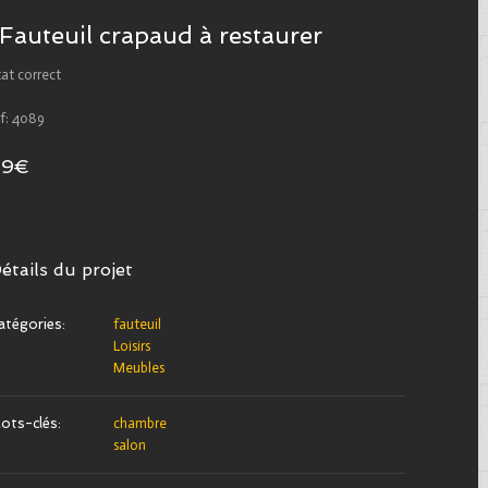
Fauteuil crapaud à restaurer
at correct
ef: 4089
49€
étails du projet
atégories:
fauteuil
Loisirs
Meubles
ots-clés:
chambre
salon