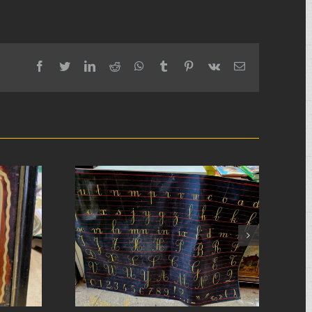
facebook
twitter
linkedin
reddit
whatsapp
tumblr
pinterest
vk
Email