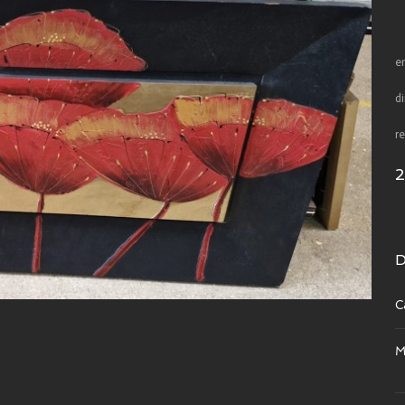
e
d
re
D
C
M