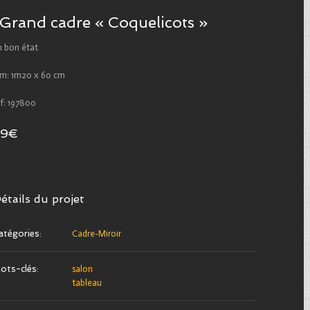
Grand cadre « Coquelicots »
n bon état
im: 1m20 x 60 cm
f: 197800
29€
étails du projet
atégories:
Cadre-Miroir
ots-clés:
salon
tableau