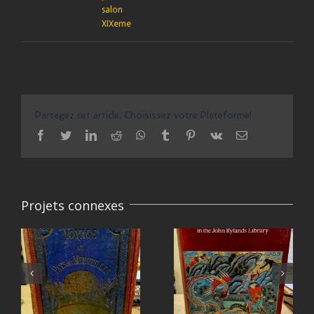
salon
XIXeme
Partagez cet article, Choisissez votre Plateforme!
facebook
twitter
linkedin
reddit
whatsapp
tumblr
pinterest
vk
Email
Projets connexes