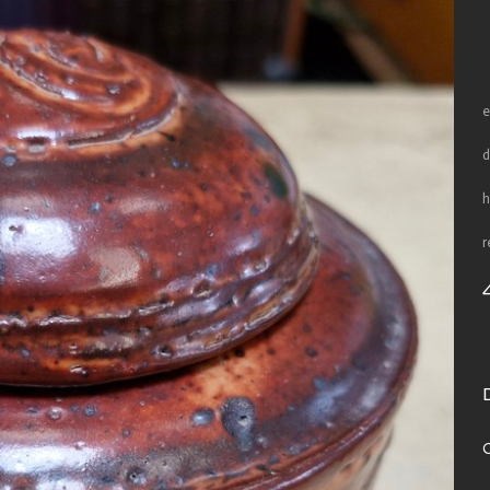
e
d
h
r
C