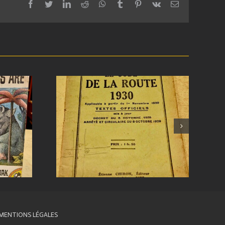
facebook
twitter
linkedin
reddit
whatsapp
tumblr
pinterest
vk
Email
MENTIONS LÉGALES