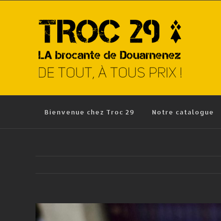
Skip
to
content
Bienvenue chez Troc 29
Notre catalogue