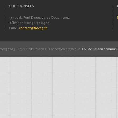
COORDONNÉES
13, rue du Pont Dinou, 29100 Douarnenez
Téléphone: 02 98 92 04 44
Email:
contact@troc29.fr
roc29 2023 - Tous droits réservés - Conception graphique :
Fou de Bassan communic