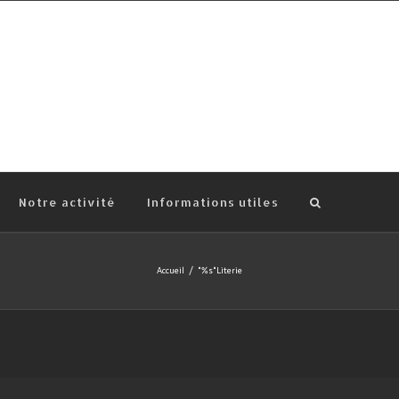
Notre activité
Informations utiles
Accueil
/
"%s"
Literie