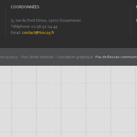
COORDONNÉES
13, rue du Pont Dinou, 29100 Douarnenez
Téléphone: 02 98 92 04 44
Email:
contact@troc29.fr
roc29 2023 - Tous droits réservés - Conception graphique :
Fou de Bassan communic