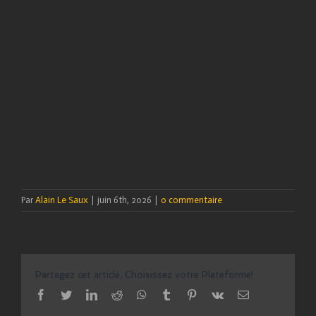
Par
Alain Le Saux
|
juin 6th, 2026
|
0 commentaire
Partagez cet article, Choisissez votre Plateforme!
facebook
twitter
linkedin
reddit
whatsapp
tumblr
pinterest
vk
Email