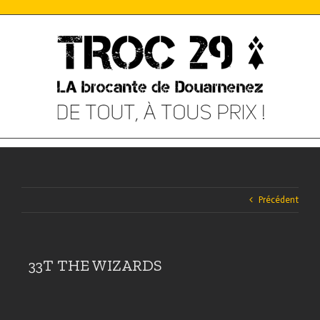
Skip
to
content
Précédent
33T THE WIZARDS