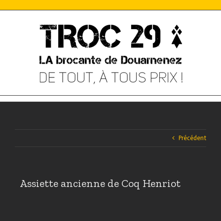
Skip
to
content
Précédent
Assiette ancienne de Coq Henriot