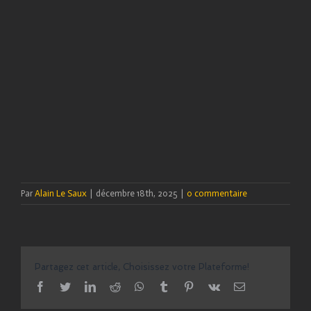
Par
Alain Le Saux
|
décembre 18th, 2025
|
0 commentaire
Partagez cet article, Choisissez votre Plateforme!
facebook
twitter
linkedin
reddit
whatsapp
tumblr
pinterest
vk
Email