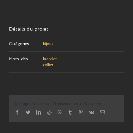
Détails du projet
Catégories:
bijoux
Mots-clés:
bracelet
collier
Partagez cet article, Choisissez votre Plateforme!
facebook
twitter
linkedin
reddit
whatsapp
tumblr
pinterest
vk
Email