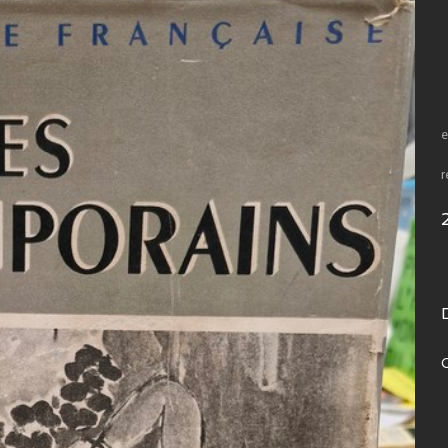
e
r
C