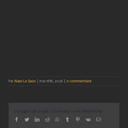
Par
Alain Le Saux
|
mai 16th, 2026
|
0 commentaire
Partagez cet article, Choisissez votre Plateforme!
facebook
twitter
linkedin
reddit
whatsapp
tumblr
pinterest
vk
Email