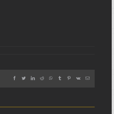
facebook
twitter
linkedin
reddit
whatsapp
tumblr
pinterest
vk
Email