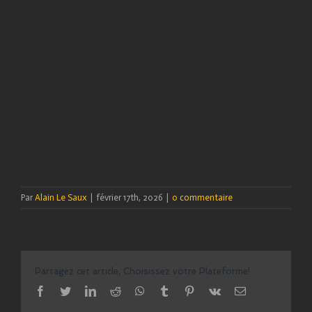
Par
Alain Le Saux
|
février 17th, 2026
|
0 commentaire
Partagez cet article, Choisissez votre Plateforme!
facebook
twitter
linkedin
reddit
whatsapp
tumblr
pinterest
vk
Email