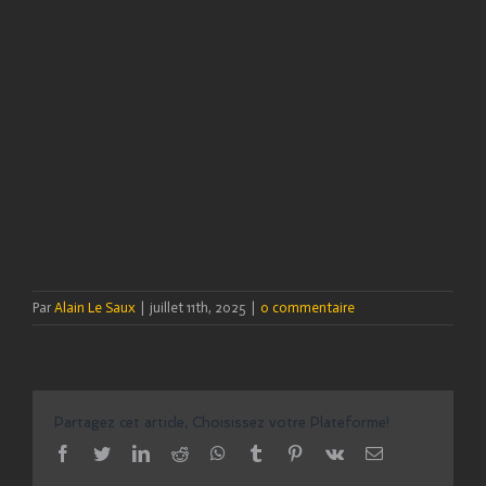
Par
Alain Le Saux
|
juillet 11th, 2025
|
0 commentaire
Partagez cet article, Choisissez votre Plateforme!
facebook
twitter
linkedin
reddit
whatsapp
tumblr
pinterest
vk
Email