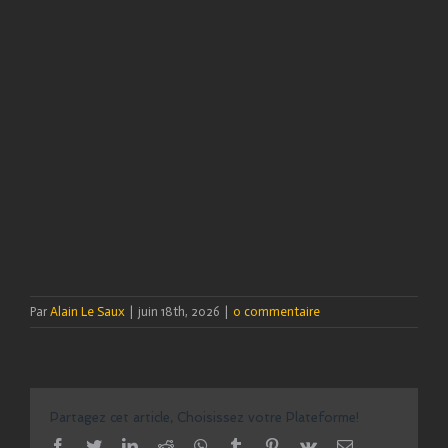
Par
Alain Le Saux
|
juin 18th, 2026
|
0 commentaire
Partagez cet article, Choisissez votre Plateforme!
facebook
twitter
linkedin
reddit
whatsapp
tumblr
pinterest
vk
Email