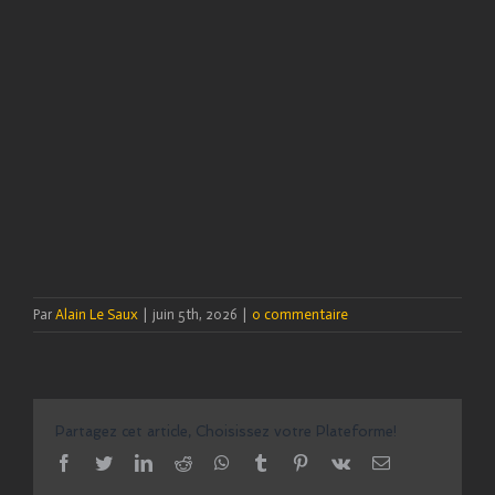
Par
Alain Le Saux
|
juin 5th, 2026
|
0 commentaire
Partagez cet article, Choisissez votre Plateforme!
facebook
twitter
linkedin
reddit
whatsapp
tumblr
pinterest
vk
Email