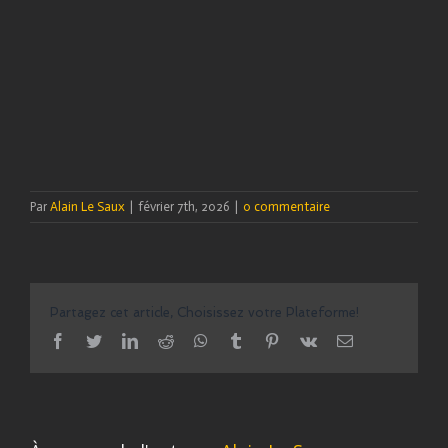
Par
Alain Le Saux
|
février 7th, 2026
|
0 commentaire
Partagez cet article, Choisissez votre Plateforme!
facebook
twitter
linkedin
reddit
whatsapp
tumblr
pinterest
vk
Email