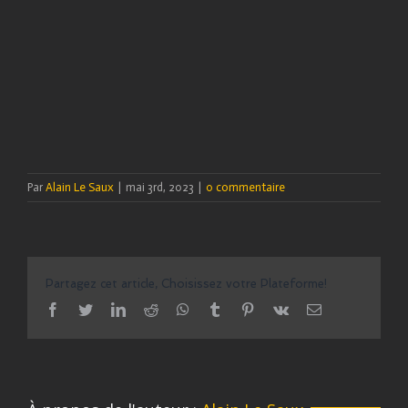
Par
Alain Le Saux
|
mai 3rd, 2023
|
0 commentaire
Partagez cet article, Choisissez votre Plateforme!
facebook
twitter
linkedin
reddit
whatsapp
tumblr
pinterest
vk
Email