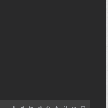
facebook
twitter
linkedin
reddit
whatsapp
tumblr
pinterest
vk
Email