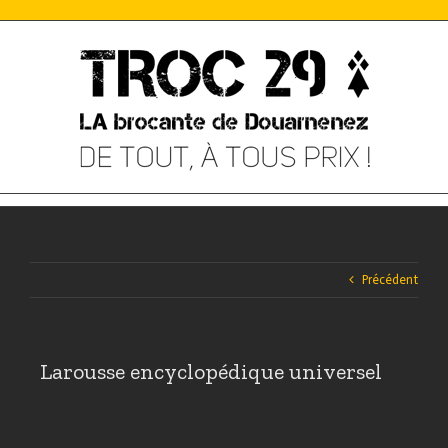
Skip
to
content
Précédent
Larousse encyclopédique universel