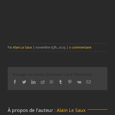
Par
Alain Le Saux
|
novembre 15th, 2025
|
0 commentaire
Partagez cet article, Choisissez votre Plateforme!
facebook
twitter
linkedin
reddit
whatsapp
tumblr
pinterest
vk
Email
À propos de l'auteur :
Alain Le Saux