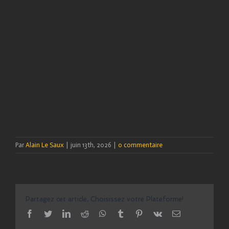
Par
Alain Le Saux
|
juin 13th, 2026
|
0 commentaire
Partagez cet article, Choisissez votre Plateforme!
facebook
twitter
linkedin
reddit
whatsapp
tumblr
pinterest
vk
Email