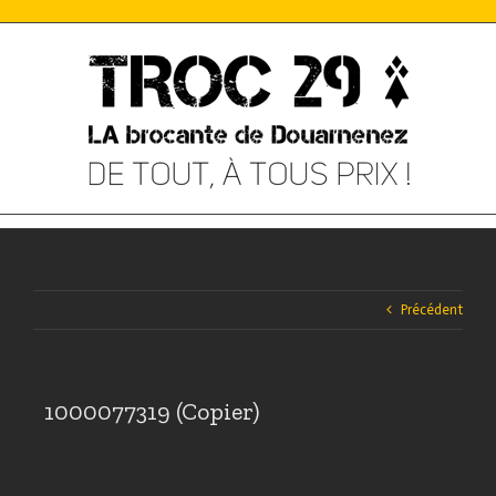
Skip
to
content
Précédent
1000077319 (Copier)