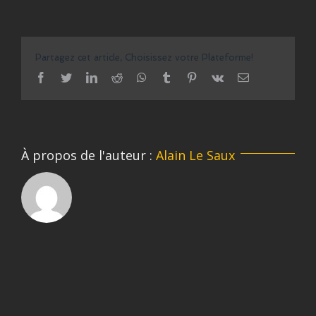
Partagez cet article, Choisissez votre Plateforme!
facebook
twitter
linkedin
reddit
whatsapp
tumblr
pinterest
vk
Email
À propos de l'auteur :
Alain Le Saux