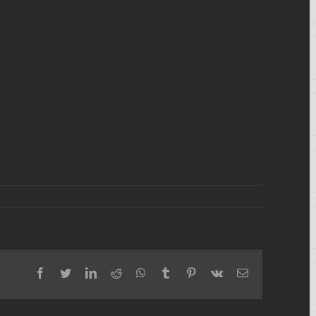
facebook
twitter
linkedin
reddit
whatsapp
tumblr
pinterest
vk
Email