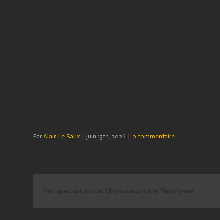
Par
Alain Le Saux
|
juin 13th, 2026
|
0 commentaire
Partagez cet article, Choisissez votre Plateforme!