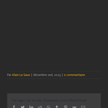
Par
Alain Le Saux
|
décembre 2nd, 2023
|
0 commentaire
Partagez cet article, Choisissez votre Plateforme!
facebook
twitter
linkedin
reddit
whatsapp
tumblr
pinterest
vk
Email