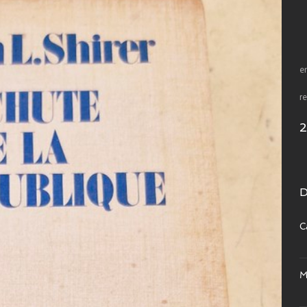
e
r
D
C
M