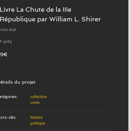
Livre La Chute de la IIIe
République par William L. Shirer
n bon état
ef: 4089
29€
étails du projet
atégories:
collection
Livres
ots-clés:
histoire
politique