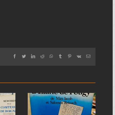
facebook
twitter
linkedin
reddit
whatsapp
tumblr
pinterest
vk
Email