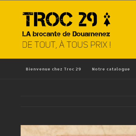
Skip
to
content
Bienvenue chez Troc 29
Notre catalogue