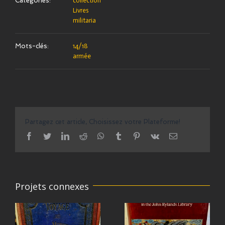
Catégories:
collection
Livres
militaria
Mots-clés:
14/18
armée
Partagez cet article, Choisissez votre Plateforme!
facebook
twitter
linkedin
reddit
whatsapp
tumblr
pinterest
vk
Email
Projets connexes