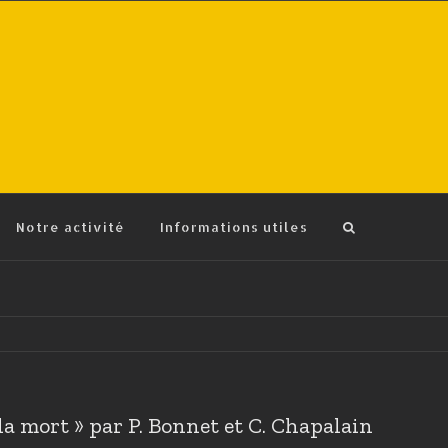
Notre activité
Informations utiles
 la mort » par P. Bonnet et C. Chapalain