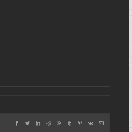
facebook
twitter
linkedin
reddit
whatsapp
tumblr
pinterest
vk
Email