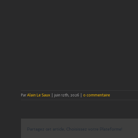
Par
Alain Le Saux
|
juin 12th, 2026
|
0 commentaire
Partagez cet article, Choisissez votre Plateforme!