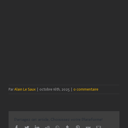
Par
Alain Le Saux
|
octobre 16th, 2025
|
0 commentaire
Partagez cet article, Choisissez votre Plateforme!
facebook
twitter
linkedin
reddit
whatsapp
tumblr
pinterest
vk
Email