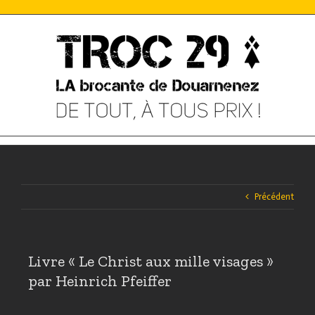
Skip
to
content
Précédent
Livre « Le Christ aux mille visages »
par Heinrich Pfeiffer