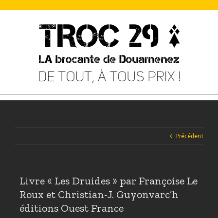
Skip
to
content
Précédent
Livre « Les Druides » par Françoise Le
Roux et Christian-J. Guyonvarc’h
éditions Ouest France