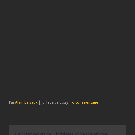
Par
Alain Le Saux
|
juillet 11th, 2023
|
0 commentaire
Partagez cet article, Choisissez votre Plateforme!