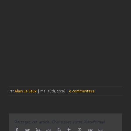
Par
Alain Le Saux
|
mai 26th, 2026
|
0 commentaire
Partagez cet article, Choisissez votre Plateforme!
facebook
twitter
linkedin
reddit
whatsapp
tumblr
pinterest
vk
Email