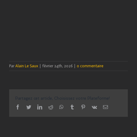
Par
Alain Le Saux
|
février 24th, 2026
|
0 commentaire
Partagez cet article, Choisissez votre Plateforme!
facebook
twitter
linkedin
reddit
whatsapp
tumblr
pinterest
vk
Email