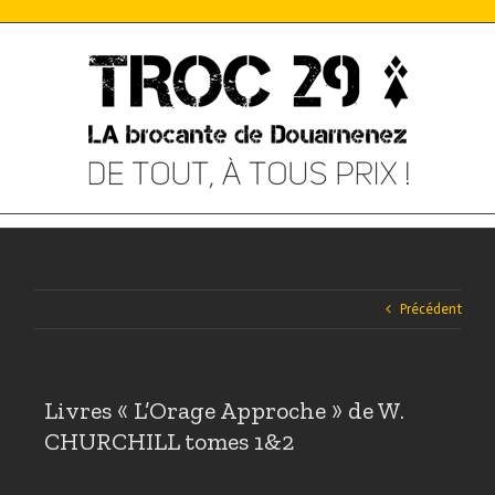
Skip
to
content
Précédent
Livres « L’Orage Approche » de W.
CHURCHILL tomes 1&2