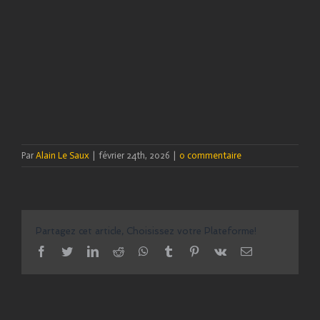
Par
Alain Le Saux
|
février 24th, 2026
|
0 commentaire
Partagez cet article, Choisissez votre Plateforme!
facebook
twitter
linkedin
reddit
whatsapp
tumblr
pinterest
vk
Email