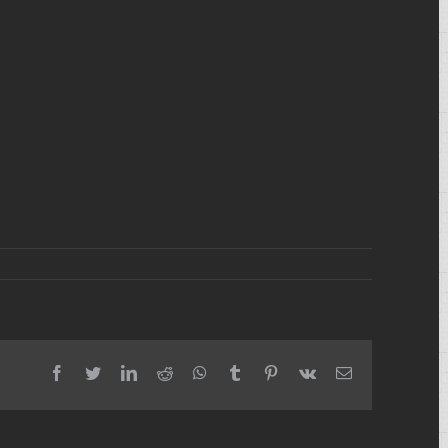
facebook
twitter
linkedin
reddit
whatsapp
tumblr
pinterest
vk
Email