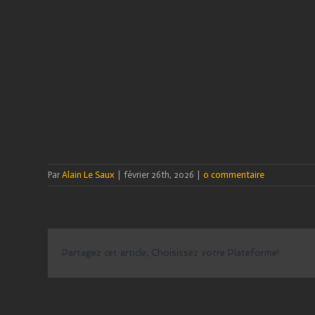
Par
Alain Le Saux
|
février 26th, 2026
|
0 commentaire
Partagez cet article, Choisissez votre Plateforme!