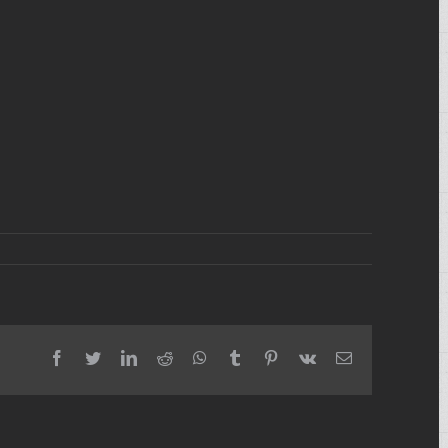
facebook
twitter
linkedin
reddit
whatsapp
tumblr
pinterest
vk
Email