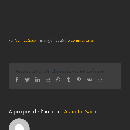
Par
Alain Le Saux
|
mai 15th, 2026
|
0 commentaire
Partagez cet article, Choisissez votre Plateforme!
facebook
twitter
linkedin
reddit
whatsapp
tumblr
pinterest
vk
Email
À propos de l'auteur :
Alain Le Saux