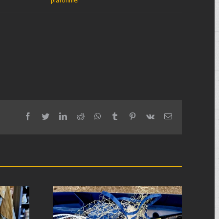
plafonnier
facebook
twitter
linkedin
reddit
whatsapp
tumblr
pinterest
vk
Email