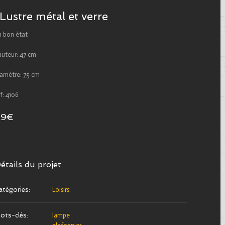
Lustre métal et verre
n bon état
auteur: 47 cm
iamètre: 75 cm
f: 4106
49€
étails du projet
atégories:
Loisirs
ots-clés:
lampe