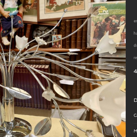
e
h
d
re
D
C
M