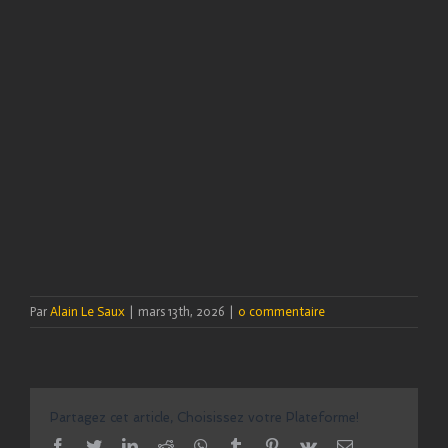
Par
Alain Le Saux
|
mars 13th, 2026
|
0 commentaire
Partagez cet article, Choisissez votre Plateforme!
facebook
twitter
linkedin
reddit
whatsapp
tumblr
pinterest
vk
Email