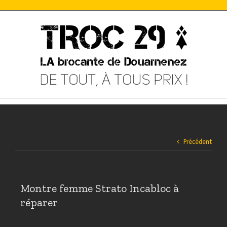
Skip
to
content
Précédent
Montre femme Strato Incabloc à
réparer