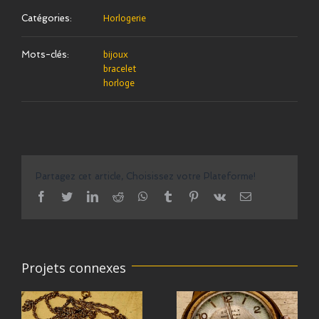
Catégories:
Horlogerie
Mots-clés:
bijoux
bracelet
horloge
Partagez cet article, Choisissez votre Plateforme!
facebook
twitter
linkedin
reddit
whatsapp
tumblr
pinterest
vk
Email
Projets connexes