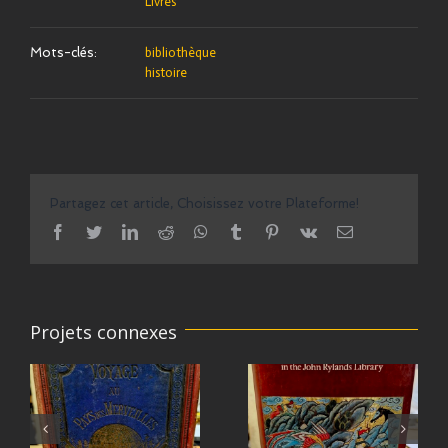
Livres
Mots-clés:
bibliothèque
histoire
Partagez cet article, Choisissez votre Plateforme!
facebook
twitter
linkedin
reddit
whatsapp
tumblr
pinterest
vk
Email
Projets connexes