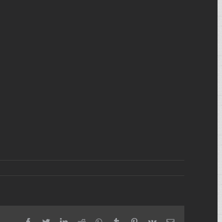
facebook
twitter
linkedin
reddit
whatsapp
tumblr
pinterest
vk
Email