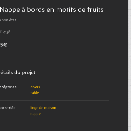
Nappe à bords en motifs de fruits
n bon état
f: 4138
25€
étails du projet
atégories:
divers
table
ots-clés:
linge de maison
nappe