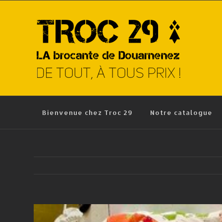
Skip
to
content
Bienvenue chez Troc 29
Notre catalogue