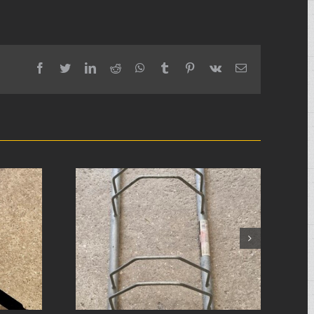
facebook
twitter
linkedin
reddit
whatsapp
tumblr
pinterest
vk
Email