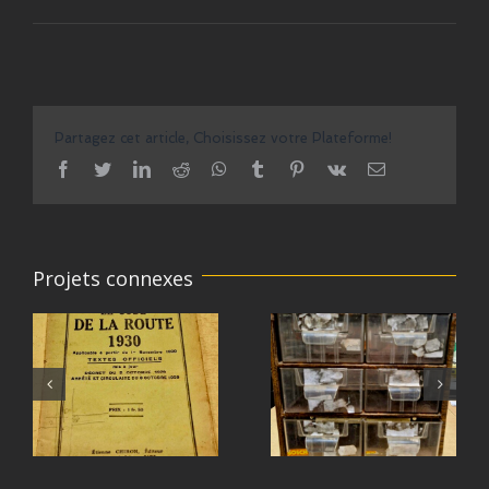
Partagez cet article, Choisissez votre Plateforme!
facebook
twitter
linkedin
reddit
whatsapp
tumblr
pinterest
vk
Email
Projets connexes