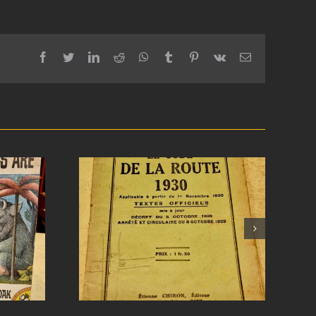
facebook
twitter
linkedin
reddit
whatsapp
tumblr
pinterest
vk
Email