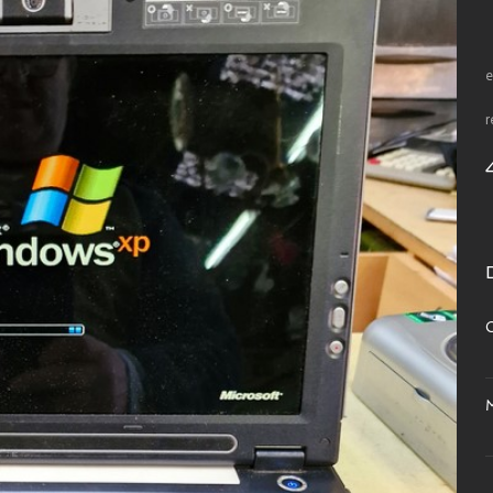
e
r
C
M