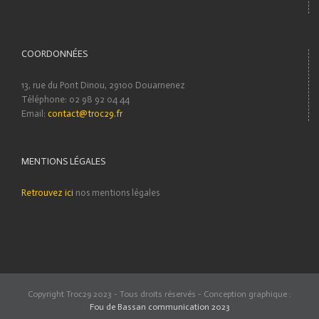
COORDONNÉES
13, rue du Pont Dinou, 29100 Douarnenez
Téléphone: 02 98 92 04 44
Email:
contact@troc29.fr
MENTIONS LÉGALES
Retrouvez ici
nos mentions légales
Copyright Troc29 2023 - Tous droits réservés - Conception graphique :
Fou de Bassan communication 2023