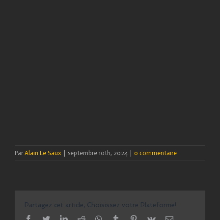
Par
Alain Le Saux
|
septembre 10th, 2024
|
0 commentaire
Partagez cet article, Choisissez votre Plateforme!
facebook
twitter
linkedin
reddit
whatsapp
tumblr
pinterest
vk
Email