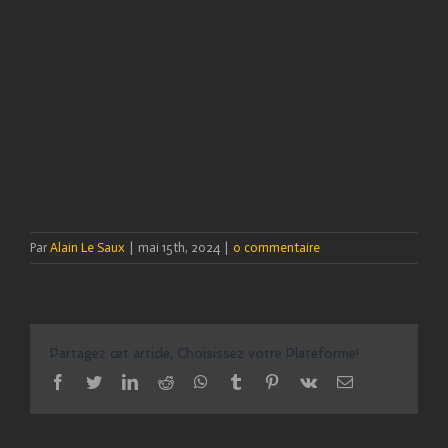
Par
Alain Le Saux
|
mai 15th, 2024
|
0 commentaire
Partagez cet article, Choisissez votre Plateforme!
facebook
twitter
linkedin
reddit
whatsapp
tumblr
pinterest
vk
Email