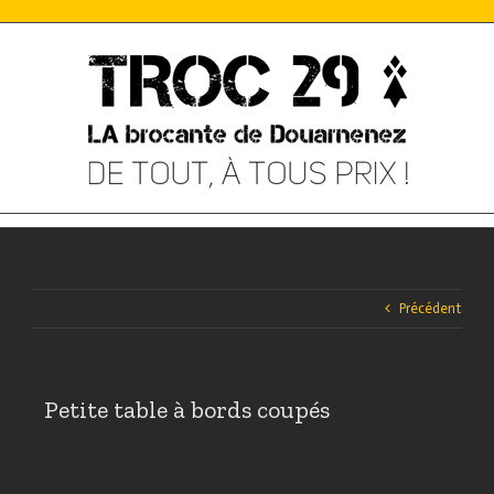
Skip
to
content
Précédent
Petite table à bords coupés