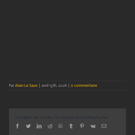
Par
Alain Le Saux
|
avril 15th, 2026
|
0 commentaire
Partagez cet article, Choisissez votre Plateforme!
facebook
twitter
linkedin
reddit
whatsapp
tumblr
pinterest
vk
Email