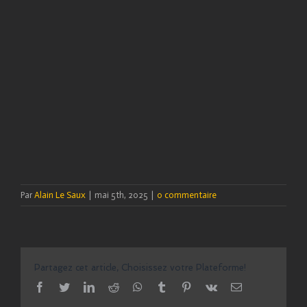
Par
Alain Le Saux
|
mai 5th, 2025
|
0 commentaire
Partagez cet article, Choisissez votre Plateforme!
facebook
twitter
linkedin
reddit
whatsapp
tumblr
pinterest
vk
Email