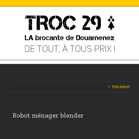
Skip
to
content
Précédent
Robot ménager blender